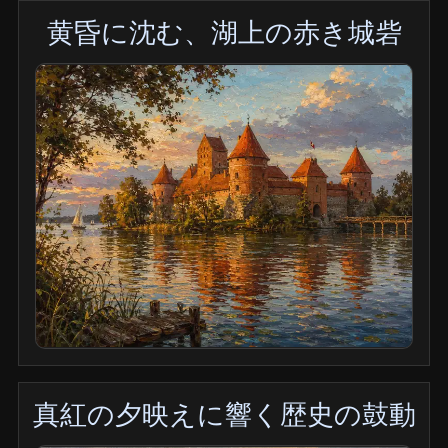
黄昏に沈む、湖上の赤き城砦
真紅の夕映えに響く歴史の鼓動