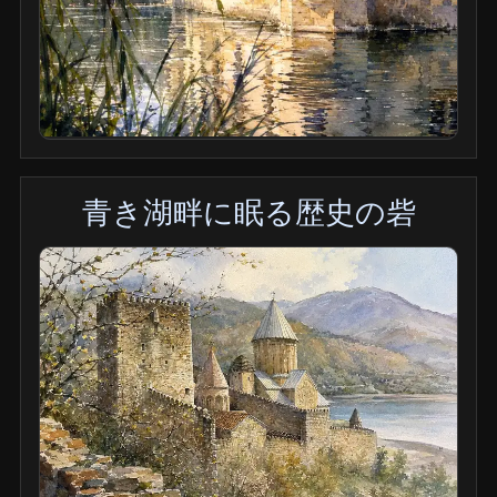
青き湖畔に眠る歴史の砦