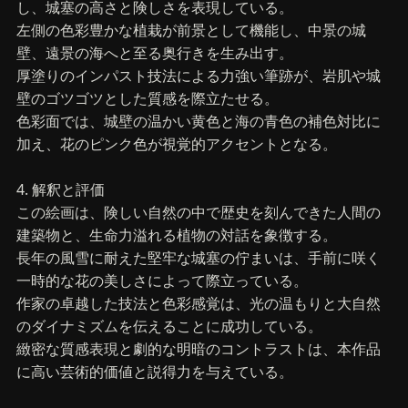
し、城塞の高さと険しさを表現している。
左側の色彩豊かな植栽が前景として機能し、中景の城
壁、遠景の海へと至る奥行きを生み出す。
厚塗りのインパスト技法による力強い筆跡が、岩肌や城
壁のゴツゴツとした質感を際立たせる。
色彩面では、城壁の温かい黄色と海の青色の補色対比に
加え、花のピンク色が視覚的アクセントとなる。
4. 解釈と評価
この絵画は、険しい自然の中で歴史を刻んできた人間の
建築物と、生命力溢れる植物の対話を象徴する。
長年の風雪に耐えた堅牢な城塞の佇まいは、手前に咲く
一時的な花の美しさによって際立っている。
作家の卓越した技法と色彩感覚は、光の温もりと大自然
のダイナミズムを伝えることに成功している。
緻密な質感表現と劇的な明暗のコントラストは、本作品
に高い芸術的価値と説得力を与えている。