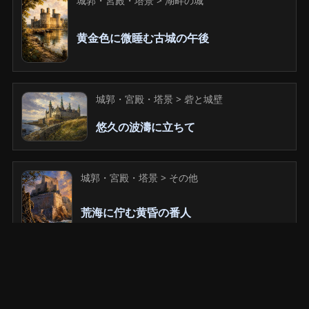
城郭・宮殿・塔景 > 湖畔の城
黄金色に微睡む古城の午後
城郭・宮殿・塔景 > 砦と城壁
悠久の波濤に立ちて
城郭・宮殿・塔景 > その他
荒海に佇む黄昏の番人
城郭・宮殿・塔景 > 砦と城壁
古の石壁に吹き込む生命の息吹