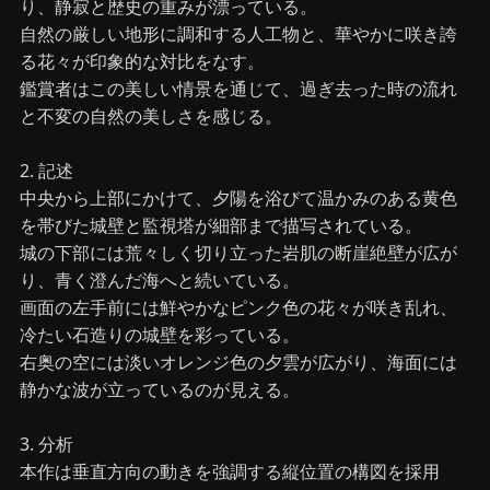
り、静寂と歴史の重みが漂っている。
自然の厳しい地形に調和する人工物と、華やかに咲き誇
る花々が印象的な対比をなす。
鑑賞者はこの美しい情景を通じて、過ぎ去った時の流れ
と不変の自然の美しさを感じる。
2. 記述
中央から上部にかけて、夕陽を浴びて温かみのある黄色
を帯びた城壁と監視塔が細部まで描写されている。
城の下部には荒々しく切り立った岩肌の断崖絶壁が広が
り、青く澄んだ海へと続いている。
画面の左手前には鮮やかなピンク色の花々が咲き乱れ、
冷たい石造りの城壁を彩っている。
右奥の空には淡いオレンジ色の夕雲が広がり、海面には
静かな波が立っているのが見える。
3. 分析
本作は垂直方向の動きを強調する縦位置の構図を採用